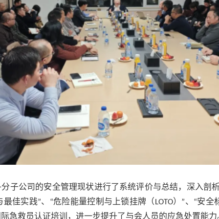
各分子公司的安全管理现状进行了系统评价与总结，深入剖
与最佳实践
、
危险能量控制与上锁挂牌（
）
、
安全
”
“
LOTO
”
“
国际急救员认证培训，进一步提升了与会人员的应急处置能力