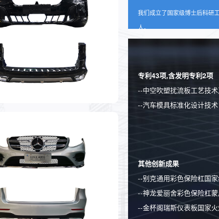
我们成立了国家级博士后科研工
人。
专利43项,含发明专利2项
--中空吹塑扰流板工艺技
--汽车模具标准化设计技术
其他创新成果
--别克通用彩色保险杠国
--神龙爱丽舍彩色保险杠
--金杯阁瑞斯仪表板国家