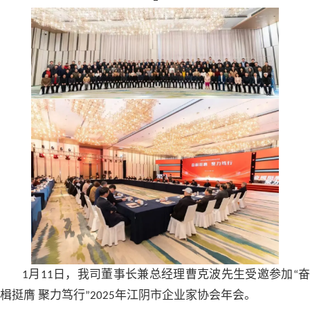
月
日，我司董事长兼总经理曹克波先生受邀参加
1
11
“
楫挺膺 聚力笃行
年江阴市企业家协会年会。
”2025