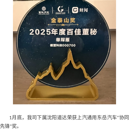
月底，我司下属沈阳道达荣获上汽通用东岳汽车
协同
1
“
先锋
奖。
”