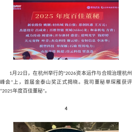
月
日，在杭州举行的
资本运作与合规治理杭
1
22
"2026
峰会
上，首届金泰山奖正式揭晓。我司董秘单琛雁获评
"
年度百佳董秘
。
“2025
”
4